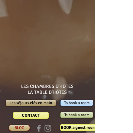
LES CHAMBRES D'HÔTES
LA TABLE D'HÔTES
Les séjours clés en main
To book a room
To book a room
CONTACT
BOOK a guest room
BLOG