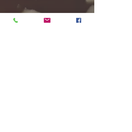
Bed and breakfast on the Arcachon
Bay, in Mios
Chez Pascale et Patrick
1 allée du Zingueur
33 380 Mios
Partagez
pascale.baumard33@gmail.com
Privacy Policy
​Tél : +33 6 35 57 37 36