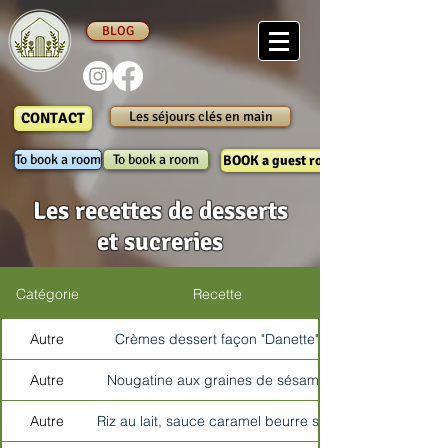
BLOG
Les séjours clés en main
CONTACT
To book a room
To book a room
BOOK a guest room
Les recettes de desserts
et sucreries
Catégorie
Recette
Autre
Crèmes dessert façon "Danette"
Autre
Nougatine aux graines de sésame
Autre
Riz au lait, sauce caramel beurre salé