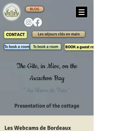
BLOG
Les séjours clés en main
CONTACT
To book a room
To book a room
BOOK a guest room
The Gîte, in Mios, on the
Arcachon Bay
" Au Havre de Paix "
Presentation of the cottage
Les Webcams de Bordeaux