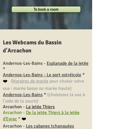
To book a room
Les Webcams du Bassin
d'Arcachon
Andernos-Les-Bains -
Esplanade de la jetée
*
Andern
os-Les-Bains - Le port ostréicole
*
❤️
(
Horaires de marée
pour choisir votre
vue : marée basse ou marée haute)
Andernos-Les-Bains
*
(choisissez la vue à
l'aide de la souris)
Arcachon -
La jetée Thiers
Arcachon -
De la jetée Thiers à la jetée
d'Eyrac
*
❤️
Arcachon -
Les cabanes tchanquées