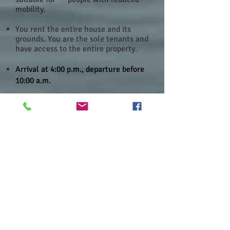
mobility.
You rent the entire house and its
grounds. You are the sole tenants and
have access to the entire property.
Arrival at 4:00 p.m., departure before
10:00 a.m.
Although we have a cat that we
adore (Loulou), pets are not welcome.
To book a room
To book a room
To book a room
To book a room