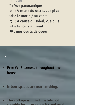
minutes...)
* : Vue panoramique
☀️ : A cause du soleil, vue plus
jolie le matin / au zenit
🌞 : A cause du soleil, vue plus
jolie le soir / au zenit
❤️
: mes coups de coeur
​Free Wi-Fi access throughout the
house.
​Indoor spaces are non-smoking​​.
The cottage is unfortunately not
suitable for people with reduced