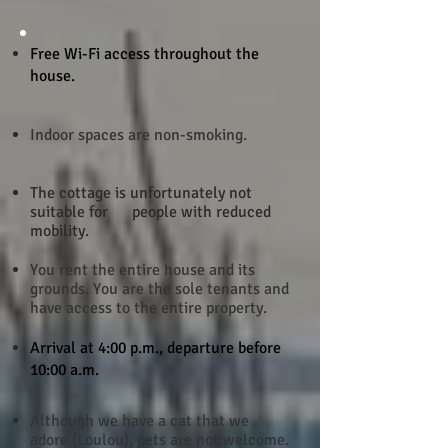
​Free Wi-Fi access throughout the
house.
​Indoor spaces are non-smoking​​.
The cottage is unfortunately not
suitable for people with reduced
mobility.
You rent the entire house and its
grounds. You are the sole tenants and
have access to the entire property.
Arrival at 4:00 p.m., departure before
10:00 a.m.
Although we have a cat that we
adore (Loulou), pets are not welcome.